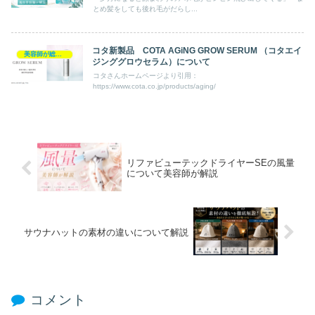
とめ髪をしても後れ毛がだらし...
コタ新製品 COTA AGiNG GROW SERUM （コタエイ
美容師が総評ヘアケア製品
ジンググロウセラム）について
コタさんホームページより引用：
https://www.cota.co.jp/products/aging/
リファビューテックドライヤーSEの風量
について美容師が解説
サウナハットの素材の違いについて解説
コメント