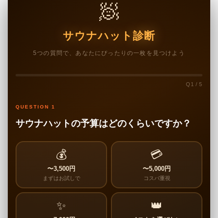
🧖
サウナハット診断
5つの質問で、あなたにぴったりの一枚を見つけよう
Q1 / 5
QUESTION 1
サウナハットの予算はどのくらいですか？
💰
💳
〜3,500円
〜5,000円
まずはお試しで
コスパ重視
✨
👑