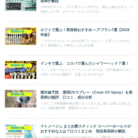
容師が解説
LIPPSのマット・ドライ系ラインの中でも「軽さと動きやすさ」に
特化した一本、エアーマットワックスです。
ロフトで選ぶ！美容師おすすめ ヘアブラシ7選【2026
美容師が総評ヘアケア製品
年版】
「ブラシやコームってどれも同じじゃない？」と思っていません
か？ 美容師として毎日たくさんのお客...
ドンキで選ぶ コスパで選んだシャワーヘッド７選！
美容師が総評ヘアケア製品
ドン・キホーテのシャワーヘッドコーナーは、1万円前後のコスパ
の高いモデルが豊富で、正直これで十分では？
紫外線予防 透明UVスプレー（Crear UV Spray）を美
美容師が総評ヘアケア製品
容師が総評、口コミ、成分分析
うさに この時期紫外線が強くなってきたね。髪にも肌にも使える
という紫外線予防 透明UVスプレーにつ...
マトメージュ まとめ髪スティック スーパーホールドが
美容師が総評ヘアケア製品
おすすめな人は？口コミまとめ 現役美容師が解説
「夕方になると顔まわりのアホ毛がピンピン飛び出してくる」「ま