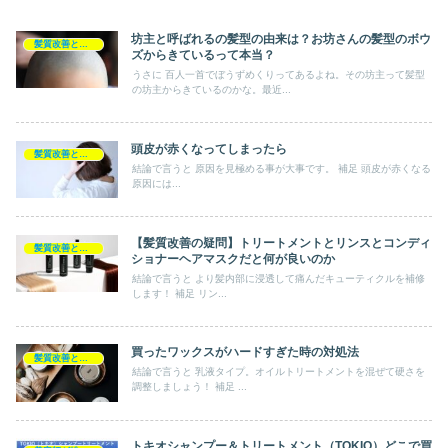
坊主と呼ばれるの髪型の由来は？お坊さんの髪型のボウ
髪質改善とヘアの疑問
ズからきているって本当？
うさに 百人一首でぼうずめくりってあるよね。その坊主って髪型
の坊主からきているのかな。最近...
頭皮が赤くなってしまったら
髪質改善とヘアの疑問
結論で言うと 原因を見極める事が大事です。 補足 頭皮が赤くなる
原因には...
【髪質改善の疑問】トリートメントとリンスとコンディ
髪質改善とヘアの疑問
ショナーヘアマスクだと何が良いのか
結論で言うと より髪内部に浸透して痛んだキューティクルを補修
します！ 補足 リン...
買ったワックスがハードすぎた時の対処法
髪質改善とヘアの疑問
結論で言うと 乳液タイプ。オイルトリートメントを混ぜて硬さを
調整しましょう！ 補足 ...
トキオシャンプー＆トリートメント（TOKIO）どこで買