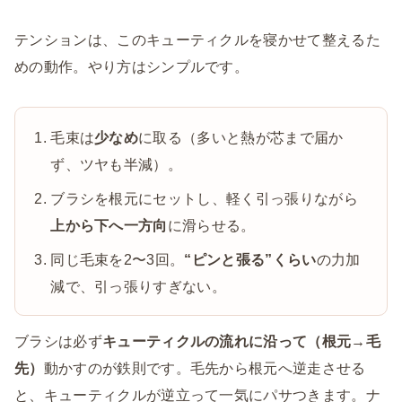
テンションは、このキューティクルを寝かせて整えるた
めの動作。やり方はシンプルです。
毛束は
少なめ
に取る（多いと熱が芯まで届か
ず、ツヤも半減）。
ブラシを根元にセットし、軽く引っ張りながら
上から下へ一方向
に滑らせる。
同じ毛束を2〜3回。
“ピンと張る”くらい
の力加
減で、引っ張りすぎない。
ブラシは必ず
キューティクルの流れに沿って（根元→毛
先）
動かすのが鉄則です。毛先から根元へ逆走させる
と、キューティクルが逆立って一気にパサつきます。ナ