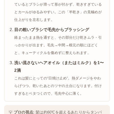
ているとブラシが滑って形が付かず、乾きすぎている
とカールがゆるみやすい。この「半乾き」の見極めが
仕上がりを左右します。
目の粗いブラシで毛先からブラッシング
絡まったまま熱を通すと、その部分だけ乾きムラ・引
っかかりが出ます。毛先→中間→根元の順にほどく
と、キューティクルを傷めずに整えられます。
洗い流さないヘアオイル（またはミルク）を1〜
2滴
これは髪にとっての“日焼け止め”。熱ダメージをやわ
らげつつ、乾いたあとのツヤの土台になります。付け
すぎるとベタつくので、毛先中心に薄く。
💡
プロの視点:
髪は約60℃を超えるあたりからタンパ