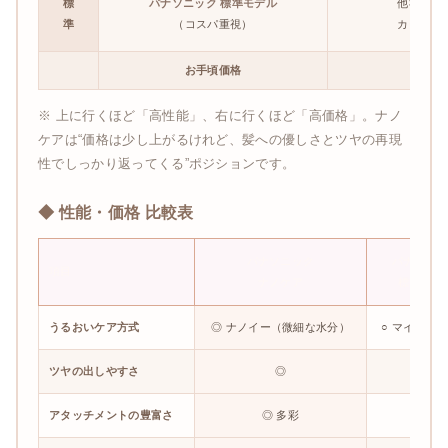
標
パナソニック 標準モデル
他社スタ
準
（コスパ重視）
カールド
お手頃価格
高
※ 上に行くほど「高性能」、右に行くほど「高価格」。ナノ
ケアは“価格は少し上がるけれど、髪への優しさとツヤの再現
性でしっかり返ってくる”ポジションです。
◆ 性能・価格 比較表
パナソニック
パナソニ
項目
ナノケア
標準モデ
うるおいケア方式
◎ ナノイー（微細な水分）
○ マイナス
ツヤの出しやすさ
◎
○
アタッチメントの豊富さ
◎ 多彩
○