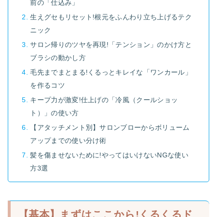
前の「仕込み」
生えグセもリセット!根元をふんわり立ち上げるテク
ニック
サロン帰りのツヤを再現!「テンション」のかけ方と
ブラシの動かし方
毛先までまとまる!くるっとキレイな「ワンカール」
を作るコツ
キープ力が激変!仕上げの「冷風（クールショッ
ト）」の使い方
【アタッチメント別】サロンブローからボリューム
アップまでの使い分け術
髪を傷ませないために!やってはいけないNGな使い
方3選
【基本】まずはここから!くるくるド