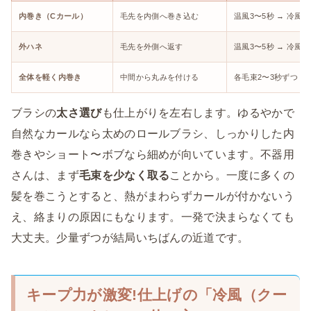
内巻き（Cカール）
毛先を内側へ巻き込む
温風3〜5秒 → 冷風3
外ハネ
毛先を外側へ返す
温風3〜5秒 → 冷風3
全体を軽く内巻き
中間から丸みを付ける
各毛束2〜3秒ずつ
ブラシの
太さ選び
も仕上がりを左右します。ゆるやかで
自然なカールなら太めのロールブラシ、しっかりした内
巻きやショート〜ボブなら細めが向いています。不器用
さんは、まず
毛束を少なく取る
ことから。一度に多くの
髪を巻こうとすると、熱がまわらずカールが付かないう
え、絡まりの原因にもなります。一発で決まらなくても
大丈夫。少量ずつが結局いちばんの近道です。
キープ力が激変!仕上げの「冷風（クー