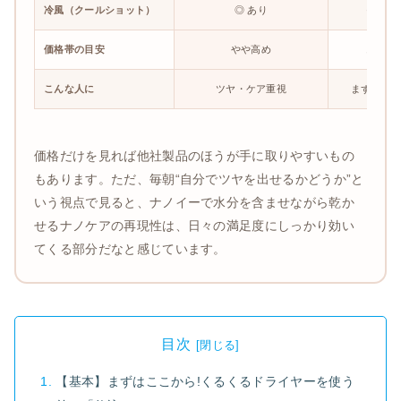
冷風（クールショット）
◎ あり
○ あり
価格帯の目安
やや高め
お手頃
こんな人に
ツヤ・ケア重視
まず試し
価格だけを見れば他社製品のほうが手に取りやすいもの
もあります。ただ、毎朝“自分でツヤを出せるかどうか”と
いう視点で見ると、ナノイーで水分を含ませながら乾か
せるナノケアの再現性は、日々の満足度にしっかり効い
てくる部分だなと感じています。
目次
【基本】まずはここから!くるくるドライヤーを使う