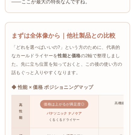
——ここが最大の特長なんですね。
まずは全体像から｜他社製品との比較
「どれを選べばいいの?」という方のために、代表的
なカールドライヤーを
性能と価格
の2軸で整理しまし
た。先に立ち位置を知っておくと、この後の使い方の
話もぐっと入りやすくなります。
◆ 性能 × 価格 ポジショニングマップ
高機能サロ
価格は上がるが満足度◎
高
（プロ
性
パナソニック ナノケア
能
くるくるドライヤー