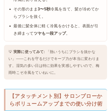
その形のまま
3〜5秒
冷風を当て、髪が冷めてか
らブラシを抜く。
最後に髪全体に軽く冷風をかけると、表面が引
き締まって
ツヤも一段アップ
。
💡
実際に使ってみて:
「熱いうちにブラシを抜かな
い」——これを守るだけでキープ力が本当に変わりま
す。湿気の多い日は特に効果を実感しやすいので、梅
雨時こそ冷風をていねいに。
【アタッチメント別】サロンブローか
らボリュームアップまでの使い分け術