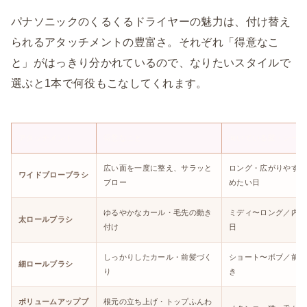
パナソニックのくるくるドライヤーの魅力は、付け替え
られるアタッチメントの豊富さ。それぞれ「得意なこ
と」がはっきり分かれているので、なりたいスタイルで
選ぶと1本で何役もこなしてくれます。
アタッチメント
得意なこと
向いている髪・シーン
広い面を一度に整え、サラッと
ロング・広がりやすい
ワイドブローブラシ
ブロー
めたい日
ゆるやかなカール・毛先の動き
ミディ〜ロング／内巻
太ロールブラシ
付け
日
しっかりしたカール・前髪づく
ショート〜ボブ／前髪
細ロールブラシ
り
き
ボリュームアップブ
根元の立ち上げ・トップふんわ