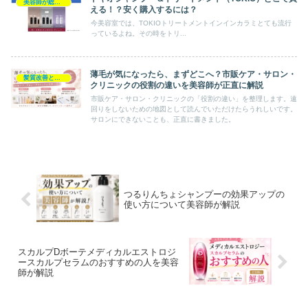
美容師が総評シャンプー
える！？安く購入するには？
今美容室では、TOKIOトリートメントインインカラミとても流行
っているよね。その時をトリ...
薄毛が気になったら、まずどこへ？市販ケア・サロン・
髪質改善とヘアの疑問
クリニックの役割の違いを美容師が正直に解説
市販ケア・サロン・クリニックの「役割の違い」を整理します。遠
回りをしないための地図として読んでいただけたらうれしいです。
サロンにできないことも、正直に書きました。
つるりんちょシャンプーの効果アップの
使い方について美容師が解説
スカルプDボーテメディカルエストロジ
ースカルプセラムのおすすめの人を美容
師が解説