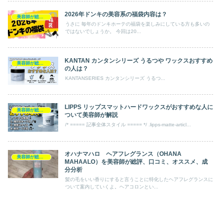
2026年ドンキの美容系の福袋内容は？
美容師が総評ヘアケア製品
うさに 毎年のドンキホーテの福袋を楽しみにしている方も多いの
ではないでしょうか。 今回は20...
KANTAN カンタンシリーズ うるつや ワックスおすすめ
美容師が総評ヘアケア製品
の人は？
KANTANSERIES カンタンシリーズ うるつ...
LIPPS リップスマットハードワックスがおすすめな人に
美容師が総評ヘアケア製品
ついて美容師が解説
/* ===== 記事全体スタイル ===== */ .lipps-matte-articl...
オハナマハロ ヘアフレグランス（OHANA
美容師が総評ヘアケア製品
MAHAALO）を美容師が総評、口コミ、オススメ、成
分分析
髪の毛をいい香りにすると言うことに特化したヘアフレグランスに
ついて案内していくよ。ヘアコロンとい...