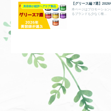
【グリース編 7選】20
美容師が総評ヘアケア製品
本ページはプロモーション
るブランドも少なく種...