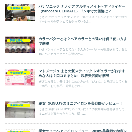
パナソニック ナノケア アルティメイトヘアドライヤー
美容師が総評ヘアケア製品
（nanocare ULTIMATE）ドンキでの価格は？
うさに パナソニック ナノケア アルティメイトヘアドライヤーのコ
マーシャルがテレビでもやっているよ...
カラーバターとは？ヘアカラーとの違いは何？使い方ま
髪質改善とヘアの疑問
で解説
いまドンキホーテなどでたくさんカラーバターが販売されているよ
ね。ヘアカラーとどんな違いが...
マトメージュ まとめ髪スティック レギュラーがおすす
美容師が総評ヘアケア製品
めな人は？口コミまとめ 現役美容師が解説
夕方になると、分け目やこめかみから「ぴょん」と飛び出してくる
アホ毛・おくれ毛。前髪をどれ...
絹女（KINUJYO)ミニアイロンを美容師がレビュー！
美容師が総評ヘアケア製品
うさに 絹女（KINUJYO)アイロンにミニの携帯用が発売されたね。
ミニだけど良かったところ、惜し...
絹女のミニヘアアイロンドゥー -deux-美容師の徹底レ