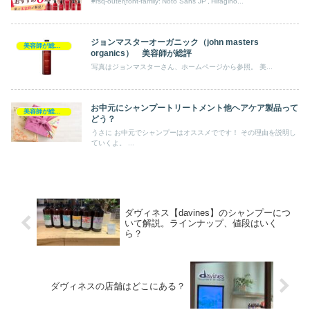
#rsq-outer{font-family:'Noto Sans JP','Hiragino...
ジョンマスターオーガニック（john masters
美容師が総評シャンプー
organics） 美容師が総評
写真はジョンマスターさん、ホームページから参照。 美...
お中元にシャンプートリートメント他ヘアケア製品って
美容師が総評シャンプー
どう？
うさに お中元でシャンプーはオススメでです！ その理由を説明し
ていくよ。 ...
ダヴィネス【davines】のシャンプーにつ
いて解説。ラインナップ、値段はいく
ら？
ダヴィネスの店舗はどこにある？