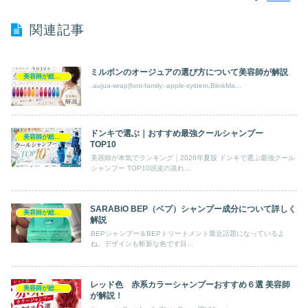
関連記事
ミルボンのオージュアの選び方について美容師が解説
美容師が総評シャンプー
.aujua-wrap{font-family:-apple-system,BlinkMa...
ドンキで選ぶ｜おすすめ最強クールシャンプー
美容師が総評シャンプー
TOP10
美容師が本気でランキング｜2026年夏版 ドンキで選ぶ最強クール
シャンプー TOP10頭皮の蒸れ...
SARABiO BEP（ベプ）シャンプー成分について詳しく
美容師が総評シャンプー
解説
BEPシャンプー＆BEPトリートメント最近話題になっているよ
ね。デザインも斬新な色です目...
レッド色 赤系カラーシャンプーおすすめ６選 美容師
美容師が総評シャンプー
が解説！