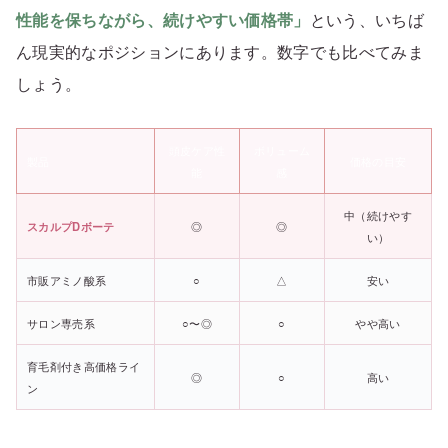
性能を保ちながら、続けやすい価格帯」
という、いちば
ん現実的なポジションにあります。数字でも比べてみま
しょう。
頭皮ケア性
ボリューム
製品
価格の目安
能
感
中（続けやす
スカルプDボーテ
◎
◎
い）
市販アミノ酸系
○
△
安い
サロン専売系
○〜◎
○
やや高い
育毛剤付き高価格ライ
◎
○
高い
ン