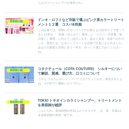
らもカラーシャンプーが発売され...
ドンキ・ロフトなど市販で選ぶピンク系カラートリート
美容師が総評トリートメント
メント１２選 コスパ&性能
この記事では、実際にサロンワークやお客さまの自宅ケアで使って
きた12本を、「性能（仕上がり）重視」と「コスパ（大容量・毎
日使い）重視」に分けてご紹介します。染まり具合・頭皮へのやさ
しさ・色持ちを、なるべくフラットな目線で正直にまとめました。
あなたの髪質と目的に合う一本を、ゆっくり選んでみてください
ね。
コタクチュール（COTA COUTURE) シルキーについ
美容師が総評シャンプー
て解説、質感、選び方、口コミについて
うさに コタさんのシャンプーでコタクチュールが，発売させたよ
ね。その中で一番軽いタイプのシ...
TOKIO トキオインカラミシャンプー、トリートメント
美容師が総評シャンプー
を美容師が総評
こんにちわ。美容師歴20年以上のうさりです。 父、母、兄弟3人
全員美容師の美容一家です。 ...