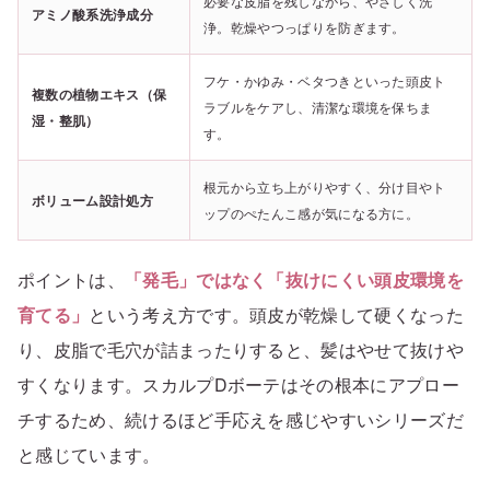
必要な皮脂を残しながら、やさしく洗
アミノ酸系洗浄成分
浄。乾燥やつっぱりを防ぎます。
フケ・かゆみ・ベタつきといった頭皮ト
複数の植物エキス（保
ラブルをケアし、清潔な環境を保ちま
湿・整肌）
す。
根元から立ち上がりやすく、分け目やト
ボリューム設計処方
ップのぺたんこ感が気になる方に。
ポイントは、
「発毛」ではなく「抜けにくい頭皮環境を
育てる」
という考え方です。頭皮が乾燥して硬くなった
り、皮脂で毛穴が詰まったりすると、髪はやせて抜けや
すくなります。スカルプDボーテはその根本にアプロー
チするため、続けるほど手応えを感じやすいシリーズだ
と感じています。