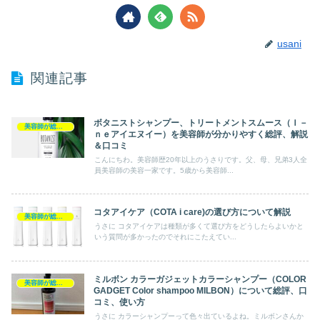
usani
関連記事
ボタニストシャンプー、トリートメントスムース（Ｉ－
美容師が総評シャンプー
ｎｅアイエヌイー）を美容師が分かりやすく総評、解説
＆口コミ
こんにちわ。美容師歴20年以上のうさりです。父、母、兄弟3人全
員美容師の美容一家です。5歳から美容師...
コタアイケア（COTA i care)の選び方について解説
美容師が総評シャンプー
うさに コタアイケアは種類が多くて選び方をどうしたらよいかと
いう質問が多かったのでそれにこたえてい...
ミルボン カラーガジェットカラーシャンプー（COLOR
美容師が総評シャンプー
GADGET Color shampoo MILBON）について総評、口
コミ、使い方
うさに カラーシャンプーって色々出ているよね。ミルボンさんか