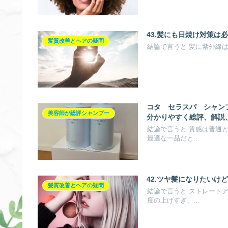
43.髪にも日焼け対策は
髪質改善とヘアの疑問
結論で言うと 髪に紫外線は
コタ セラスパ シャンプ
美容師が総評シャンプー
分かりやすく総評、解説
結論で言うと 質感は普通
最適な一品だと...
42.ツヤ髪になりたいけ
髪質改善とヘアの疑問
結論で言うと ストレート
度の上げすぎ、...