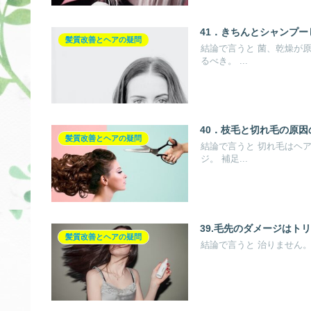
41．きちんとシャンプ
髪質改善とヘアの疑問
結論で言うと 菌、乾燥が
るべき。 ...
40．枝毛と切れ毛の原
髪質改善とヘアの疑問
結論で言うと 切れ毛はヘ
ジ。 補足...
39.毛先のダメージはト
髪質改善とヘアの疑問
結論で言うと 治りません。