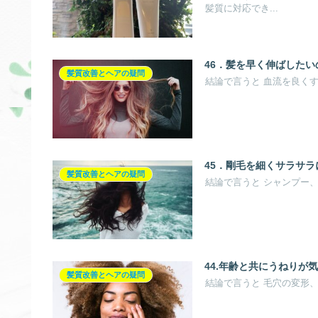
髪質に対応でき...
46．髪を早く伸ばしたい
髪質改善とヘアの疑問
結論で言うと 血流を良くす
45．剛毛を細くサラサ
髪質改善とヘアの疑問
結論で言うと シャンプー、
44.年齢と共にうねりが
髪質改善とヘアの疑問
結論で言うと 毛穴の変形、