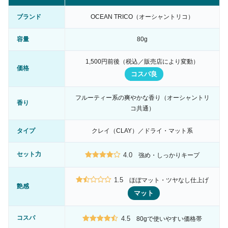
ブランド
OCEAN TRICO（オーシャントリコ）
容量
80g
1,500円前後（税込／販売店により変動）
価格
コスパ良
フルーティー系の爽やかな香り（オーシャントリ
香り
コ共通）
タイプ
クレイ（CLAY）／ドライ・マット系
セット力
4.0
強め・しっかりキープ
1.5
ほぼマット・ツヤなし仕上げ
艶感
マット
コスパ
4.5
80gで使いやすい価格帯