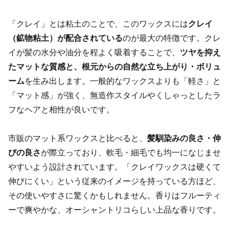
「クレイ」とは粘土のことで、このワックスには
クレイ
（鉱物粘土）が配合されている
のが最大の特徴です。クレ
イが髪の水分や油分を程よく吸着することで、
ツヤを抑え
たマットな質感と、根元からの自然な立ち上がり・ボリュ
ーム
を生み出します。一般的なワックスよりも「軽さ」と
「マット感」が強く、無造作スタイルやくしゃっとしたラ
フなヘアと相性が良いです。
市販のマット系ワックスと比べると、
髪馴染みの良さ・伸
びの良さ
が際立っており、軟毛・細毛でも均一になじませ
やすいよう設計されています。「クレイワックスは硬くて
伸びにくい」という従来のイメージを持っている方ほど、
その使いやすさに驚くかもしれません。香りはフルーティ
ーで爽やかな、オーシャントリコらしい上品な香りです。