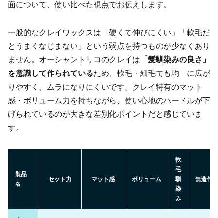
面について、使い比べた視点でお伝えします。
一般的なクレイワックスは「硬くて伸びにくい」「軟毛だ
とうまくなじまない」という弱点を持つものが少なくあり
ません。オーシャントリコのクレイは
「髪馴染みの良さ」
を意識して作られている
ため、軟毛・細毛でも均一に広が
りやすく、ムラになりにくいです。クレイ特有のマット
感・ボリューム力を持ちながら、使い心地のハードルが下
げられているのが大きな差別化ポイントだと感じていま
す。
軟
毛
製品
セット力
マット感
ボリューム
馴
無造作
名
染
み