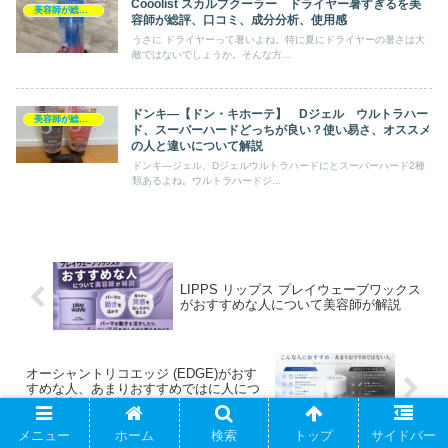
Cooolist スカルプクーラー ドライヤー暑すぎるを美
美容師が総評ヘアケア製品
容師が総評、口コミ、成分分析、使用感
うさに ドライヤーって暑いよね。特に夏にドライヤーの暑さは大
敵ではないでしょうか。そんな方...
ドンキ―【ドン・キホーテ】 Dジェル ウルトラハー
美容師が総評ヘアケア製品
ド、スーパーハードどっちが良い？使い易さ、オススメ
の人と違いについて解説
ドンキ―ジェル、Dジェルウルトラハードにとスーパーハード2種
類あるよね。ウルトラハードジ...
LIPPS リップス プレイウェーブワックス
がおすすめな人について美容師が解説
オーシャントリコエッジ (EDGE)がおす
すめな人、あまりおすすめではに人につ
いて美容師が解説
メニュー
ホーム
検索
トップ
サイドバー