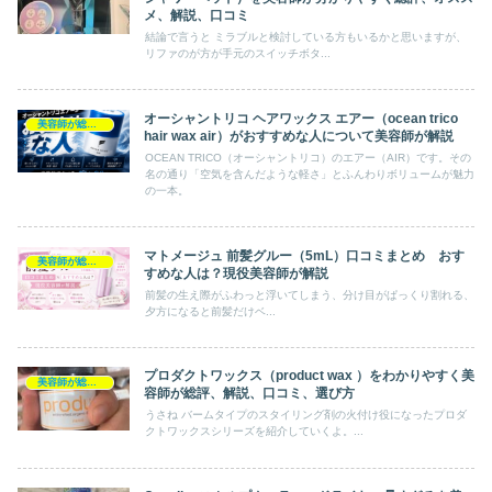
メ、解説、口コミ
結論で言うと ミラブルと検討している方もいるかと思いますが、
リファのが方が手元のスイッチボタ...
オーシャントリコ ヘアワックス エアー（ocean trico
美容師が総評ヘアケア製品
hair wax air）がおすすめな人について美容師が解説
OCEAN TRICO（オーシャントリコ）のエアー（AIR）です。その
名の通り「空気を含んだような軽さ」とふんわりボリュームが魅力
の一本。
マトメージュ 前髪グルー（5mL）口コミまとめ おす
美容師が総評ヘアケア製品
すめな人は？現役美容師が解説
前髪の生え際がふわっと浮いてしまう、分け目がぱっくり割れる、
夕方になると前髪だけベ...
プロダクトワックス（product wax ）をわかりやすく美
美容師が総評ヘアケア製品
容師が総評、解説、口コミ、選び方
うさね バームタイプのスタイリング剤の火付け役になったプロダ
クトワックスシリーズを紹介していくよ。...