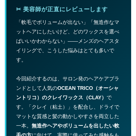
✂ 美容師が正直にレビューします
「軟毛でボリュームが出ない」「無造作なマ
ットヘアにしたいけど、どのワックスを選べ
ばいいかわからない」——メンズのヘアスタ
イリングで、こうした悩みはとても多いで
す。
今回紹介するのは、サロン発のヘアケアブラ
ンドとして人気の
OCEAN TRICO（オーシャ
ントリコ）のクレイワックス（CLAY）
で
す。「クレイ（粘土）」を配合し、ドライで
マットな質感と髪の動かしやすさを両立した
一本。
無造作ヘアやボリュームを出したい軟
毛の方
に向けて、実際に使ってみた感触をも