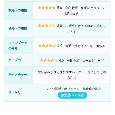
5.0
◎◎ 軟毛・細毛のボリューム
軟毛への相性
UPに最適
3.0
△ 硬毛にはやや軽めに感じる
硬毛への相性
ことも
シャンプーで
4.0
普通に洗えばスッキリ落ちる
の落ち
キープ力
4.0
一日中ボリュームをキープ
髪馴染みが良く伸びやすい・クレイ系にしては柔
テクスチャー
らかめ
マットな質感・ボリューム・無造作な動き
仕上がり
無造作ヘア向き