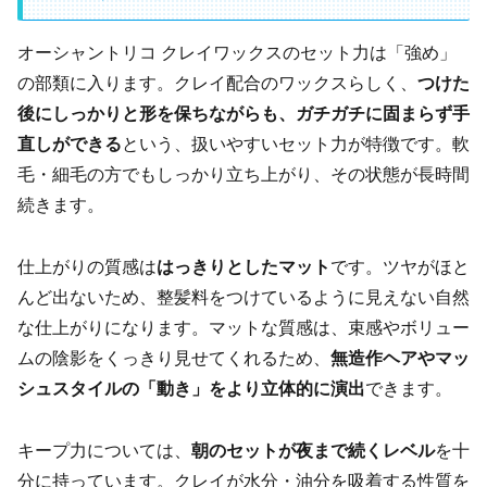
オーシャントリコ クレイワックスのセット力は「強め」
の部類に入ります。クレイ配合のワックスらしく、
つけた
後にしっかりと形を保ちながらも、ガチガチに固まらず手
直しができる
という、扱いやすいセット力が特徴です。軟
毛・細毛の方でもしっかり立ち上がり、その状態が長時間
続きます。
仕上がりの質感は
はっきりとしたマット
です。ツヤがほと
んど出ないため、整髪料をつけているように見えない自然
な仕上がりになります。マットな質感は、束感やボリュー
ムの陰影をくっきり見せてくれるため、
無造作ヘアやマッ
シュスタイルの「動き」をより立体的に演出
できます。
キープ力については、
朝のセットが夜まで続くレベル
を十
分に持っています。クレイが水分・油分を吸着する性質を