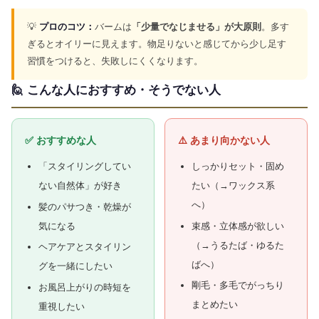
💡
プロのコツ：
バームは
「少量でなじませる」が大原則
。多す
ぎるとオイリーに見えます。物足りないと感じてから少し足す
習慣をつけると、失敗しにくくなります。
🙋 こんな人におすすめ・そうでない人
✅ おすすめな人
⚠️ あまり向かない人
「スタイリングしてい
しっかりセット・固め
ない自然体」が好き
たい（→ワックス系
へ）
髪のパサつき・乾燥が
気になる
束感・立体感が欲しい
（→うるたば・ゆるた
ヘアケアとスタイリン
ばへ）
グを一緒にしたい
剛毛・多毛でがっちり
お風呂上がりの時短を
まとめたい
重視したい