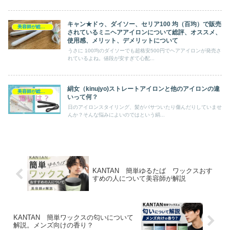
キャン★ドゥ、ダイソー、セリア100 均（百均）で販売
美容師が総評ヘアケア製品
されているミニヘアアイロンについて総評、オススメ、
使用感、メリット、デメリットについて
うさに 100均のダイソーでも超格安500円でヘアアイロンが発売さ
れているよね。値段が安すぎて心配...
絹女（kinujyo)ストレートアイロンと他のアイロンの違
美容師が総評ヘアケア製品
いって何？
日のアイロンスタイリング、髪がパサついたり傷んだりしていませ
んか？そんな悩みによいのではという絹...
KANTAN 簡単ゆるたば ワックスおす
すめの人について美容師が解説
KANTAN 簡単ワックスの匂いについて
解説。メンズ向けの香り？