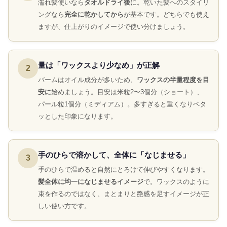
濡れ髪使いなら
タオルドライ後
に。乾いた髪へのスタイリ
ングなら
完全に乾かしてから
が基本です。どちらでも使え
ますが、仕上がりのイメージで使い分けましょう。
量は「ワックスより少なめ」が正解
2
バームはオイル成分が多いため、
ワックスの半量程度を目
安に
始めましょう。目安は米粒2〜3個分（ショート）、
パール粒1個分（ミディアム）。多すぎると重くなりペタ
ッとした印象になります。
手のひらで溶かして、全体に「なじませる」
3
手のひらで温めると自然にとろけて伸びやすくなります。
髪全体に均一になじませるイメージ
で。ワックスのように
束を作るのではなく、まとまりと艶感を足すイメージが正
しい使い方です。