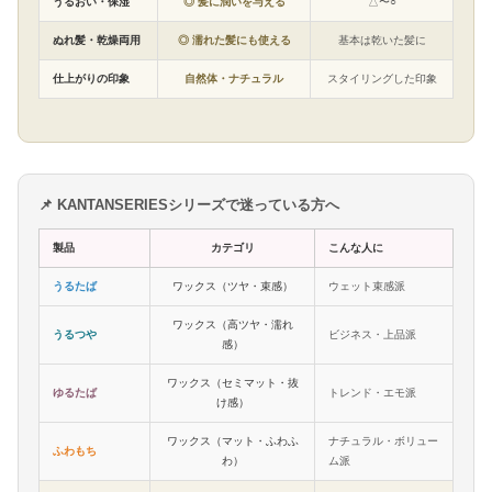
うるおい・保湿
◎ 髪に潤いを与える
△〜○
ぬれ髪・乾燥両用
◎ 濡れた髪にも使える
基本は乾いた髪に
仕上がりの印象
自然体・ナチュラル
スタイリングした印象
📌 KANTANSERIESシリーズで迷っている方へ
製品
カテゴリ
こんな人に
うるたば
ワックス（ツヤ・束感）
ウェット束感派
ワックス（高ツヤ・濡れ
うるつや
ビジネス・上品派
感）
ワックス（セミマット・抜
ゆるたば
トレンド・エモ派
け感）
ワックス（マット・ふわふ
ナチュラル・ボリュー
ふわもち
わ）
ム派