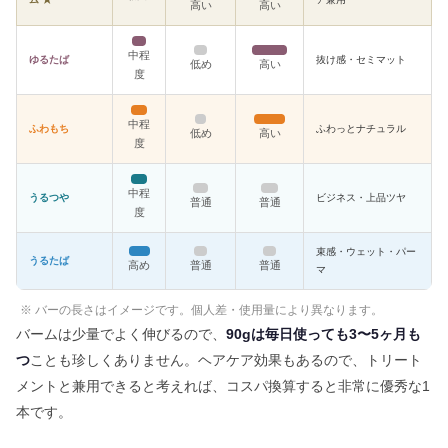
高い
高い
中程
ゆるたば
抜け感・セミマット
低め
高い
度
中程
ふわもち
ふわっとナチュラル
低め
高い
度
中程
うるつや
ビジネス・上品ツヤ
普通
普通
度
束感・ウェット・パー
うるたば
高め
普通
普通
マ
※ バーの長さはイメージです。個人差・使用量により異なります。
バームは少量でよく伸びるので、
90gは毎日使っても3〜5ヶ月も
つ
ことも珍しくありません。ヘアケア効果もあるので、トリート
メントと兼用できると考えれば、コスパ換算すると非常に優秀な1
本です。