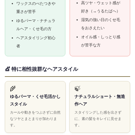
高ツヤ・ウェット感が
ワックスのべたつきや
好き（→うるたばへ）
重さが苦手
湿気の強い日のくせ毛
ゆるパーマ・ナチュラ
をおさえたい
ルヘア・くせ毛の方
オイル感・しっとり感
ヘアスタイリング初心
が苦手な方
者
💇 特に相性抜群なヘアスタイル
🌾
🍃
ゆるパーマ・くせ毛活かし
ナチュラルショート・無造
スタイル
作ヘア
カールや動きをつぶさずに自然
スタイリングした感を出さず
なツヤとまとまりが加わりま
に、素の髪をキレイに見せま
す。
す。