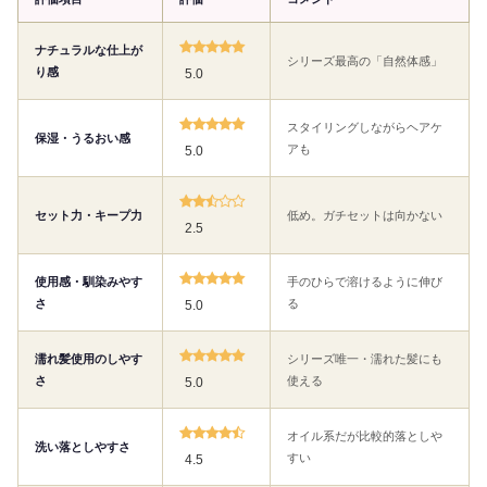
ナチュラルな仕上が
シリーズ最高の「自然体感」
り感
5.0
スタイリングしながらヘアケ
保湿・うるおい感
アも
5.0
セット力・キープ力
低め。ガチセットは向かない
2.5
使用感・馴染みやす
手のひらで溶けるように伸び
さ
る
5.0
濡れ髪使用のしやす
シリーズ唯一・濡れた髪にも
さ
使える
5.0
オイル系だが比較的落としや
洗い落としやすさ
すい
4.5