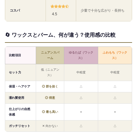
コスパ
少量で十分な広がり・長持ち
4.5
🔄 ワックスとバーム、何が違う？使用感の比較
ニュアンスバ
ゆるたば（ワック
ふわもち（ワック
比較項目
ーム
ス）
ス）
低（ニュアン
セット力
中程度
中程度
ス）
保湿・ヘアケア
◎ 群を抜く
△
△
濡れ髪使用
◎ 得意
△
△
仕上がりの自然
◎ 最も高い
○
○
体感
ガッチリセット
✕ 向かない
△
△