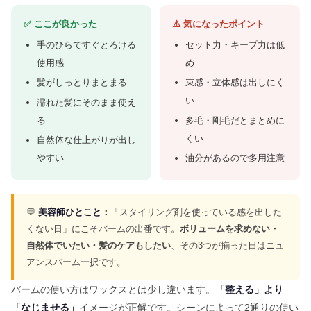
✅ ここが良かった
⚠️ 気になったポイント
手のひらですぐとろける
セット力・キープ力は低
使用感
め
髪がしっとりまとまる
束感・立体感は出しにく
い
濡れた髪にそのまま使え
る
多毛・剛毛だとまとめに
くい
自然体な仕上がりが出し
やすい
油分があるので多用注意
💬
美容師ひとこと：
「スタイリング剤を使っている感を出した
くない日」にこそバームの出番です。
ボリュームを求めない・
自然体でいたい・髪のケアもしたい
、その3つが揃った日はニュ
アンスバーム一択です。
バームの使い方はワックスとは少し違います。
「整える」より
「なじませる」
イメージが正解です。シーンによって2通りの使い