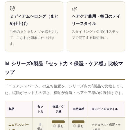
💆
🌿
ミディアム〜ロング（まと
ヘアケア兼用・毎日のデイ
め仕上げ）
リースタイル
毛先のまとまりとツヤ感を足し
スタイリング＋保湿が1ステッ
て、こなれた印象に仕上げま
プで完了する時短派に。
す。
📊 シリーズ5製品「セット力 × 保湿・ケア感」比較マ
ップ
「ニュアンスバーム」の立ち位置を、シリーズ内の5製品で比較しまし
た。縦軸がセット力の強さ、横軸が保湿・ヘアケア感の位置付けです。
セッ
保湿・ケ
製品
自然体感
向いているスタイル
ト力
ア感
ニュアンスバー
ナチュラル・保湿・ケ
◎ 最も
◎ 最も
低め
ム ★
ア兼用