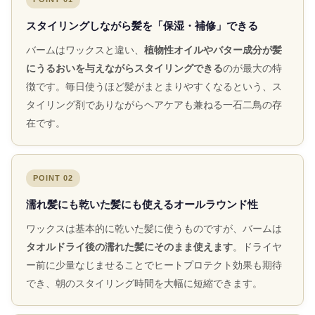
スタイリングしながら髪を「保湿・補修」できる
バームはワックスと違い、
植物性オイルやバター成分が髪
にうるおいを与えながらスタイリングできる
のが最大の特
徴です。毎日使うほど髪がまとまりやすくなるという、ス
タイリング剤でありながらヘアケアも兼ねる一石二鳥の存
在です。
POINT 02
濡れ髪にも乾いた髪にも使えるオールラウンド性
ワックスは基本的に乾いた髪に使うものですが、バームは
タオルドライ後の濡れた髪にそのまま使えます
。ドライヤ
ー前に少量なじませることでヒートプロテクト効果も期待
でき、朝のスタイリング時間を大幅に短縮できます。