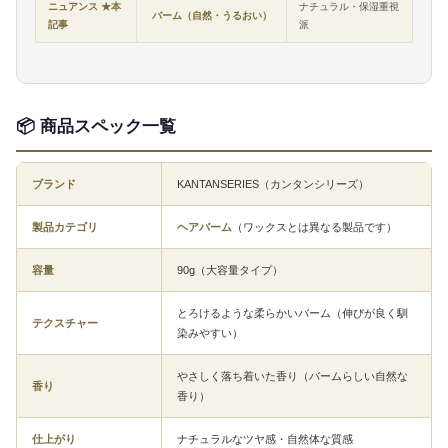
ニュアンス ★本
ナチュラル・保湿重視
バーム（自然・うるおい）
記事
派
📦 商品スペック一覧
ブランド
KANTANSERIES（カンタンシリーズ）
製品カテゴリ
ヘアバーム
（ワックスとは異なる製品です）
容量
90g（大容量タイプ）
とろけるような柔らかいバーム（伸びが良く馴
テクスチャー
染みやすい）
やさしく落ち着いた香り（バームらしい自然な
香り
香り）
仕上がり
ナチュラルなツヤ感・自然体な質感