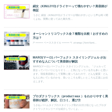
絹女（KINUJYO)ドライヤーって壊れやすい？美容師が
美容師が総評ヘアケア製品
検証
うさに 絹女（KINUJYO)ドライヤーが壊れやすいという声も時々聞
くよね。実際に使ってみた耐久性...
オーシャントリコワックス全７種類を比較！おすすめの
美容師が総評ヘアケア製品
方は？
/* ===== ベーススタイル ===== */ .ot-wrap { font-fami...
MARO(マーロ) パーフェクト スタイリングジェル がお
美容師が総評ヘアケア製品
すすめな人について美容師が解説
MARO(マーロ) パーフェクト スタイリングジェル。「ジェルって
固まってパリパリになりそう…」と気になっている方も多いと思い
ます。現役美容師として実際に使ってみたので、どんな髪質・どん
な人に向いているのかを、良いところも惜しいところも正直にお伝
えします。
プロダクトワックス（product wax ）をわかりやすく美
美容師が総評ヘアケア製品
容師が総評、解説、口コミ、選び方
うさね バームタイプのスタイリング剤の火付け役になったプロダ
クトワックスシリーズを紹介していくよ。...