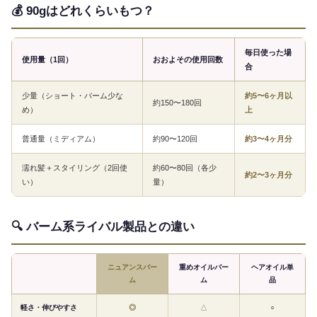
💰 90gはどれくらいもつ？
毎日使った場
使用量（1回）
おおよその使用回数
合
少量（ショート・バーム少な
約5〜6ヶ月以
約150〜180回
め）
上
普通量（ミディアム）
約90〜120回
約3〜4ヶ月分
濡れ髪＋スタイリング（2回使
約60〜80回（各少
約2〜3ヶ月分
い）
量）
🔍 バーム系ライバル製品との違い
ニュアンスバー
重めオイルバー
ヘアオイル単
ム
ム
品
軽さ・伸びやすさ
◎
△
○