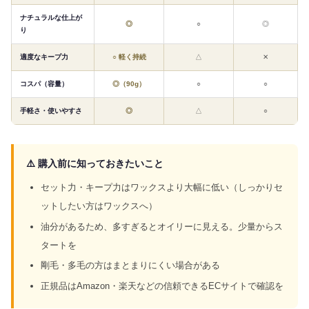
ナチュラルな仕上が
◎
○
◎
り
適度なキープ力
○ 軽く持続
△
✕
コスパ（容量）
◎（90g）
○
○
手軽さ・使いやすさ
◎
△
○
⚠️ 購入前に知っておきたいこと
セット力・キープ力はワックスより大幅に低い（しっかりセ
ットしたい方はワックスへ）
油分があるため、多すぎるとオイリーに見える。少量からス
タートを
剛毛・多毛の方はまとまりにくい場合がある
正規品はAmazon・楽天などの信頼できるECサイトで確認を