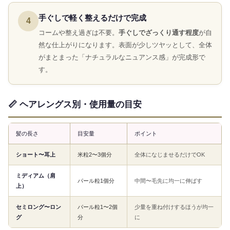
手ぐしで軽く整えるだけで完成
4
コームや整え過ぎは不要。
手ぐしでざっくり通す程度
が自
然な仕上がりになります。表面が少しツヤッとして、全体
がまとまった「ナチュラルなニュアンス感」が完成形で
す。
📏 ヘアレングス別・使用量の目安
髪の長さ
目安量
ポイント
ショート〜耳上
米粒2〜3個分
全体になじませるだけでOK
ミディアム（肩
パール粒1個分
中間〜毛先に均一に伸ばす
上）
セミロング〜ロン
パール粒1〜2個
少量を重ね付けするほうが均一
グ
分
に