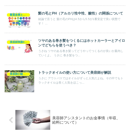
髪の毛とPH（アルカリ性中性、酸性）の関係について
髪質改善とヘアの疑問
結論で言うと 髪の毛のPHは4.5から5.5が1番安定で良い状態で
す！ ...
ツヤのある巻き髪をつくるにはホットカーラーとアイロ
美容師実践0円ヘアケア
ンでどちらを使うべき？
うさね ツヤのある巻き髪ってどうやってつくるのが良いか案内し
ていくよ。 うさに 巻き髪をつ...
トラックオイルの使い方について美容師が解説
美容師が総評 アウトバス
うさに アウトバスではオイルがずっと人気だよね。その中でもト
ラックオイルは長く人気をほこっ...
美容師アシスタントのお金事情（年収、
給料について）