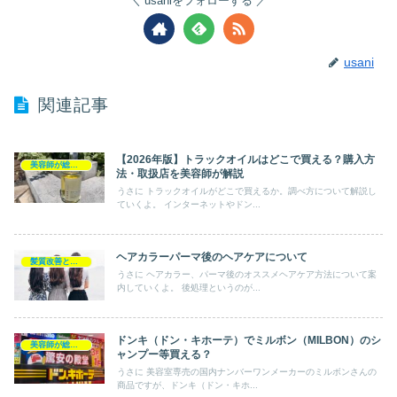
usaniをフォローする
usani
関連記事
【2026年版】トラックオイルはどこで買える？購入方
美容師が総評ヘアケア製品
法・取扱店を美容師が解説
うさに トラックオイルがどこで買えるか。調べ方について解説し
ていくよ。 インターネットやドン...
ヘアカラーパーマ後のヘアケアについて
髪質改善とヘアの疑問
うさに ヘアカラー、パーマ後のオススメヘアケア方法について案
内していくよ。 後処理というのが...
ドンキ（ドン・キホーテ）でミルボン（MILBON）のシ
美容師が総評ヘアケア製品
ャンプー等買える？
うさに 美容室専売の国内ナンバーワンメーカーのミルボンさんの
商品ですが、ドンキ（ドン・キホ...