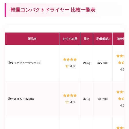
軽量コンパクトドライヤー 比較一覧表
製品名
おすすめ度
重さ
定価(税込)
速乾性
①リファビューテック SE
280g
¥27,500
4.8
4.5
②テスコム TD760A
320g
¥6,600
4.3
4.8