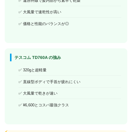
遠赤外線で髪内部から素早く乾燥
大風量で速乾性が高い
価格と性能のバランスが◎
テスコム TD760A の強み
320gと超軽量
直線型ボディで手首が疲れにくい
大風量で乾きが速い
¥6,600とコスパ最強クラス