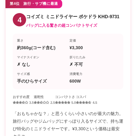
第4位 旅行・サブ機に最適
コイズミ ミニドライヤー ポケドラ KHD-9731
4
バッグに入る驚きの超コンパクトサイズ
重さ
定価
約360g(コード含む)
¥3,300
マイナスイオン
折りたたみ
✗ なし
✗ 不可
サイズ感
消費電力
手のひらサイズ
600W
おすすめ度
速乾性
コンパクトさ
コスパ
3.5
2.5
5.0
4.5
「おもちゃかな？」と思うくらい小さいのが最大の魅力。
旅行バッグやジムバッグにすっぽり入るサイズで、持ち運
び特化のミニドライヤーです。¥3,300という価格は最安