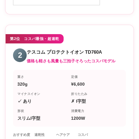
第2位 コスパ最強・超速乾
テスコム プロテクトイオン TD760A
2
価格も軽さも風量も三拍子そろったコスパモデル
重さ
定価
320g
¥6,600
マイナスイオン
折りたたみ
✓ あり
✗ I字型
形状
消費電力
スリムI字型
1200W
おすすめ度
速乾性
ヘアケア
コスパ