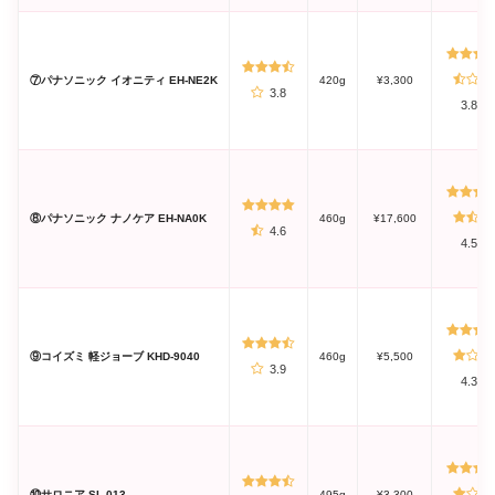
⑦パナソニック イオニティ EH-NE2K
420g
¥3,300
3.8
3.8
⑧パナソニック ナノケア EH-NA0K
460g
¥17,600
4.6
4.5
⑨コイズミ 軽ジョーブ KHD-9040
460g
¥5,500
3.9
4.3
⑩サロニア SL-013
495g
¥3,300