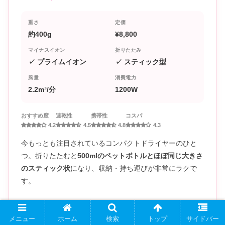
重さ
定価
約400g
¥8,800
マイナスイオン
折りたたみ
✓ プライムイオン
✓ スティック型
風量
消費電力
2.2m³/分
1200W
おすすめ度
速乾性
携帯性
コスパ
4.2
4.5
4.8
4.3
今もっとも注目されているコンパクトドライヤーのひと
つ。折りたたむと
500mlのペットボトルとほぼ同じ大きさ
のスティック状
になり、収納・持ち運びが非常にラクで
す。
ノーズレス（吹き出し口が短い）設計ながら風量は2.2m³/
分とトップクラス。400gという重さながらこの風量を実
メニュー
ホーム
検索
トップ
サイドバー