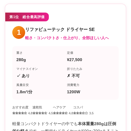
第1位 総合最高評価
リファビューテック ドライヤー SE
1
軽さ・コンパクトさ・仕上がり、全部ほしい人へ
重さ
定価
280g
¥27,500
マイナスイオン
折りたたみ
✓ あり
✗ 不可
風量目安
消費電力
1.8m³/分
1200W
おすすめ度
速乾性
ヘアケア
コスパ
4.8
4.5
4.8
3.5
軽量コンパクトドライヤーの中でも
本体重量280gは圧倒
的な軽さ
です。一般的なドライヤーが600〜700gあること