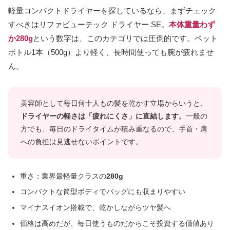
軽量コンパクトドライヤーを探しているなら、まずチェック
すべきはリファビューテック ドライヤー SE。
本体重量わず
か280g
という数字は、このカテゴリでは圧倒的です。ペット
ボトル1本（500g）より軽く、長時間使っても腕が疲れませ
ん。
美容師として毎日何十人もの髪を乾かす立場からいうと、
ドライヤーの軽さは「疲れにくさ」に直結します。
一般の
方でも、毎日のドライタイムが積み重なるので、手首・肩
への負担は見逃せないポイントです。
重さ：業界最軽量クラスの
280g
コンパクトな筒型ボディでバッグにも収まりやすい
マイナスイオン搭載で、乾かしながらツヤ髪へ
価格は高めだが、毎日使うものだからこそ投資する価値あり