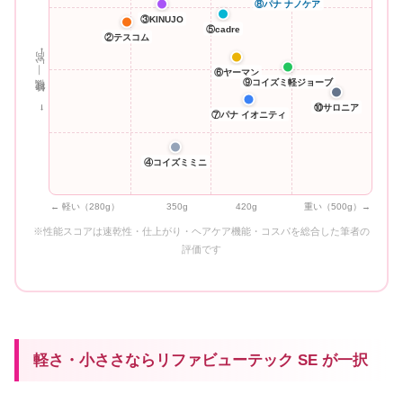
⑧パナ ナノケア
③KINUJO
⑤cadre
②テスコム
← 性能 低い ｜ 高い →
⑥ヤーマン
⑨コイズミ軽ジョーブ
⑩サロニア
⑦パナ イオニティ
④コイズミミニ
← 軽い（280g）
350g
420g
重い（500g）→
※性能スコアは速乾性・仕上がり・ヘアケア機能・コスパを総合した筆者の
評価です
軽さ・小ささならリファビューテック SE が一択