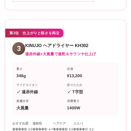
第3位 仕上がりと軽さを両立
KINUJO ヘアドライヤー KH302
3
遠赤外線×大風量で速乾＆サラツヤ仕上げ
重さ
定価
348g
¥13,200
マイナスイオン
折りたたみ
✓ 遠赤外線
✓ T字型
風量目安
消費電力
大風量
1400W
おすすめ度
速乾性
ヘアケア
コスパ
4.5
4.7
4.5
4.2