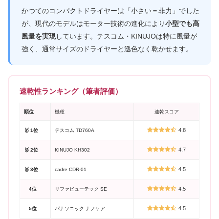
かつてのコンパクトドライヤーは「小さい＝非力」でした
が、現代のモデルはモーター技術の進化により
小型でも高
風量を実現
しています。テスコム・KINUJOは特に風量が
強く、通常サイズのドライヤーと遜色なく乾かせます。
速乾性ランキング（筆者評価）
順位
機種
速乾スコア
4.8
🥇 1位
テスコム TD760A
4.7
🥈 2位
KINUJO KH302
4.5
🥉 3位
cadre CDR-01
4.5
4位
リファビューテック SE
4.5
5位
パナソニック ナノケア